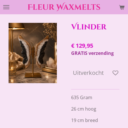
Fleur Waxmelts
Ga
direct
naar
Vlinder
de
hoofdinhoud
€ 129,95
GRATIS verzending
Uitverkocht
635 Gram
26 cm hoog
19 cm breed