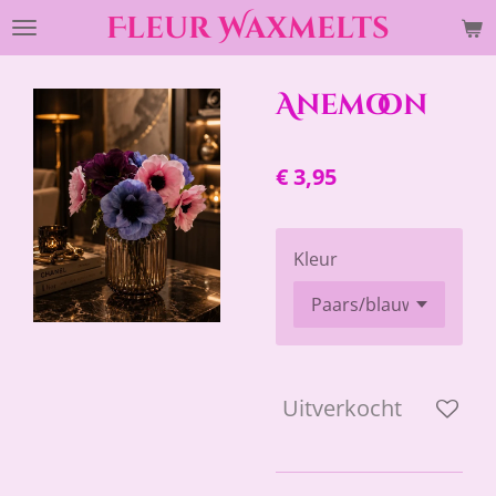
Fleur Waxmelts
Ga
direct
naar
Anemoon
de
hoofdinhoud
€ 3,95
Kleur
Uitverkocht