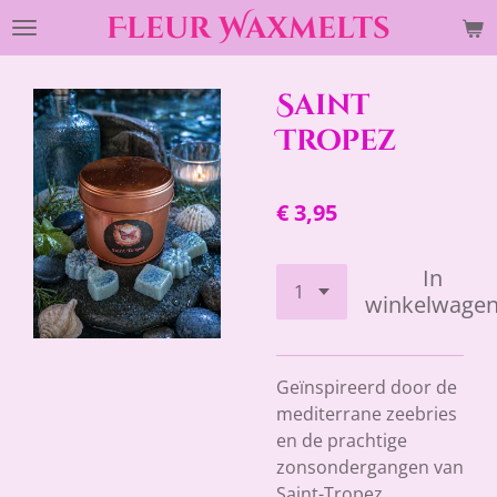
Fleur Waxmelts
Ga
direct
naar
Saint
de
hoofdinhoud
Tropez
€ 3,95
In
winkelwage
Geïnspireerd door de
mediterrane zeebries
en de prachtige
zonsondergangen van
Saint-Tropez,