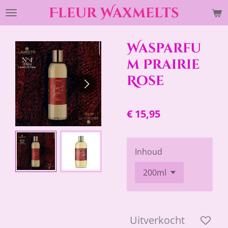
Fleur Waxmelts
Ga
direct
naar
Wasparfu
de
hoofdinhoud
m Prairie
Rose
€ 15,95
Inhoud
Uitverkocht