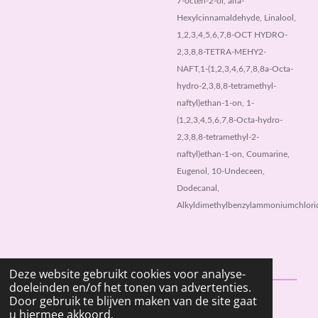
7-octen-2-ol, alfa-
Hexylcinnamaldehyde, Linalool,
1,2,3,4,5,6,7,8-OCT HYDRO-
2,3,8,8-TETRA-MEHY2-
NAFT,1-(1,2,3,4,6,7,8,8a-Octa-
hydro-2,3,8,8-tetramethyl-
naftyl)ethan-1-on, 1-
(1,2,3,4,5,6,7,8-Octa-hydro-
2,3,8,8-tetramethyl-2-
naftyl)ethan-1-on, Coumarine,
Eugenol, 10-Undeceen,
Dodecanal,
Alkyldimethylbenzylammoniumchlori
Deze website gebruikt cookies voor analyse-
doeleinden en/of het tonen van advertenties.
Door gebruik te blijven maken van de site gaat
© 2023 - 2026 fleurwaxmelts.nl
u hiermee akkoord.