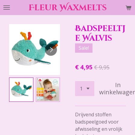
Fleur Waxmelts
Ga
direct
naar
Badspeeltj
de
hoofdinhoud
e Walvis
Sale!
€ 4,95
€ 9,95
In
winkelwage
Drijvend stoffen
badspeelgoed voor
afwisseling en vrolijk