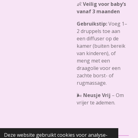
👶
Veilig voor baby’s
vanaf 3 maanden
Gebruikstip:
Voeg 1–
2 druppels toe aan
een diffuser op de
kamer (buiten bereik
van kinderen), of
meng met een
draagolie voor een
zachte borst- of
rugmassage.
🌬️
Neusje Vrij
– Om
vrijer te ademen.
Deze website gebruikt cookies voor analyse-