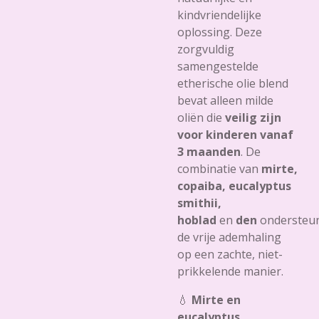
kindvriendelijke
oplossing. Deze
zorgvuldig
samengestelde
etherische olie blend
bevat alleen milde
oliën die
veilig zijn
voor kinderen vanaf
3 maanden
. De
combinatie van
mirte,
copaiba, eucalyptus
smithii,
hoblad
en
den
ondersteu
de vrije ademhaling
op een zachte, niet-
prikkelende manier.
💧
Mirte en
eucalyptus