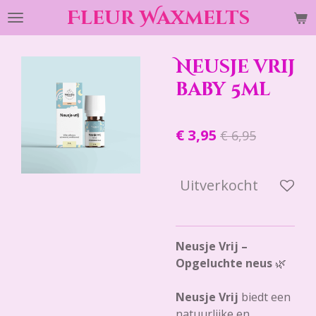
Fleur Waxmelts
Ga
direct
naar
Neusje vrij
de
hoofdinhoud
baby 5ml
€ 3,95
€ 6,95
Uitverkocht
Neusje Vrij –
Opgeluchte neus
🌿
Neusje Vrij
biedt een
natuurlijke en